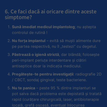
6. Ce faci dacă ai oricare dintre aceste
simptome?
Sună imediat medicul implantolog
; nu aştepta
controlul de rutină !
Nu forţa implantul
– evită să muşti alimente dure
pe partea respectivă, nu îl „testezi” cu degetul.
Păstrează
o igien
ă strictă
, dar blândă; foloseşte
peri-implant periuţe interdentare şi clătiri
antiseptice doar la indicaţia medicului.
Pregăteşte-te pentru investigaţii
: radiografie 2D
/ CBCT, sondaj gingival, teste bacteriene.
Nu te panica
– peste 95 % dintre implanturi se
pot salva dacă problema este depistată şi tratată
rapid (curăţare chirurgicală, laser, antibioterapie
locală, grefă osoasă, eventual înlocuirea