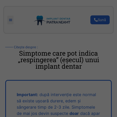
Sună
─── Citește despre :
Simptome care pot indica
„respingerea” (eşecul) unui
implant dentar
Important:
după intervenţie este normal
să existe uşoară durere, edem şi
sângerare timp de 2-3 zile. Simptomele
de mai jos devin suspecte
doar
dacă apar