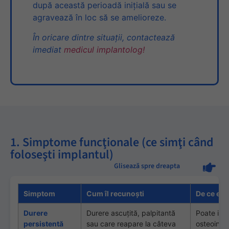
după această perioadă iniţială sau se
agravează în loc să se amelioreze.
În oricare dintre situaţii, contactează
imediat
medicul implantolog!
1. Simptome funcţionale (ce simţi când
foloseşti implantul)
Glisează spre dreapta
Simptom
Cum îl recunoşti
De ce e u
Durere
Durere ascuţită, palpitantă
Poate indi
persistentă
sau care reapare la câteva
osteointeg