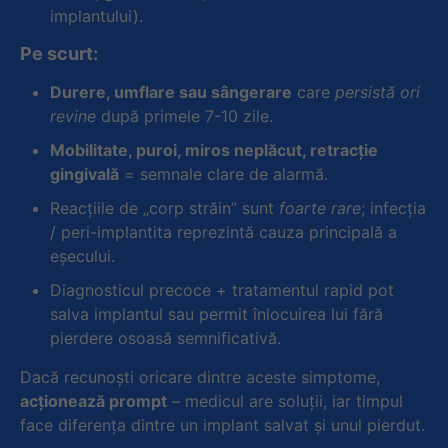
implantului).
Pe scurt:
Durere, umflare sau sâ
ngerare
care
persist
ă ori
revine
după primele 7-10 zile.
Mobilitate, puroi, miros neplăcut, retracţ
ie
gingival
ă
= semnale clare de alarmă.
Reacţiile de „corp străin” sunt
foarte rare
; infecţia
/ peri-implantita reprezintă cauza principală a
eşecului.
Diagnosticul precoce + tratamentul rapid pot
salva implantul sau permit înlocuirea lui fără
pierdere osoasă semnificativă.
Dacă recunoşti oricare dintre aceste simptome,
acţionează
prompt
– medicul are soluţii, iar timpul
face diferenţa dintre un implant salvat şi unul pierdut.