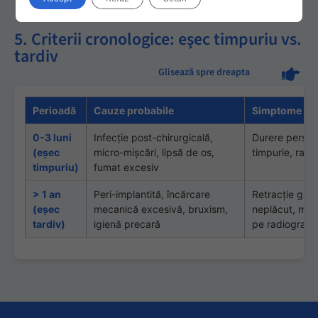
5. Criterii cronologice: eşec timpuriu vs.
tardiv
Glisează spre dreapta
Perioadă
Cauze probabile
Simptome tip
0-3 luni
Infecţie post-chirurgicală,
Durere persist
(eşec
micro-mişcări, lipsă de os,
timpurie, rad
timpuriu)
fumat excesiv
> 1 an
Peri-implantită, încărcare
Retracţie ging
(eşec
mecanică excesivă, bruxism,
neplăcut, mobi
tardiv)
igienă precară
pe radiografii