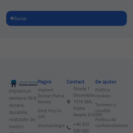
Surse
Pagini
Contact
De ajutor
Strada 1
Implant
Politica
Implanturi
Dentar Piatra
Decembrie
cookies
dentare fără
Neamț
1918 58A,
Termeni și
durere,
Piatra
Dinți Ficși în
condiții
durabile,
Neamț 615200
24h
Politica de
realizate de
+40 333
Stomatologie
confidențialitate
medici
630 005