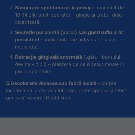
Sângerare spontană ori la periaj
la mai mult de
10-14 zile post-operator – gingia ar trebui deja
cicatrizată.
Secreţie purulentă (puroi) sau gust/suflu urât
persistent
– indică infecţie activă, adesea peri-
implantită.
Retracţie gingivală anormală
(„gâtul” bontului
devine vizibil) – pierdere de os şi ţesut moale în
jurul implantului
.
5.
Decolorare violacee sau febră locală
– corpul
încearcă să lupte cu o infecţie; poate apărea şi febră
generală uşoară (
Healthline
).