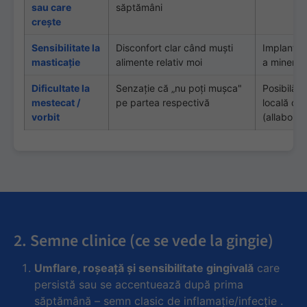
sau care
săptămâni
creşte
Sensibilitate la
Disconfort clar când muşti
Implantul 
masticaţie
alimente relativ moi
a minerali
Dificultate la
Senzaţie că „nu poţi muşca"
Posibilă m
mestecat /
pe partea respectivă
locală ce
vorbit
(
allabout
2. Semne clinice (ce se vede la gingie)
Umflare, roşeaţă şi sensibilitate gingivală
care
persistă sau se accentuează după prima
săptămână – semn clasic de inflamaţie/infecţie .