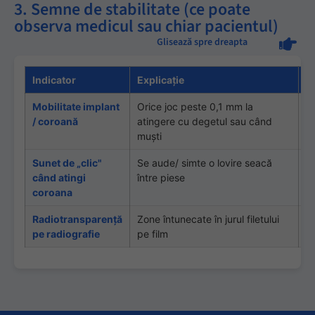
3. Semne de stabilitate (ce poate
observa medicul sau chiar pacientul)
Glisează spre dreapta
Indicator
Explicaţie
G
Mobilitate implant
Orice joc peste 0,1 mm la
E
/ coroană
atingere cu degetul sau când
i
muşti
Sunet de „clic"
Se aude/ simte o lovire seacă
P
când atingi
între piese
da
coroana
Radiotransparenţă
Zone întunecate în jurul filetului
O
pe radiografie
pe film
c