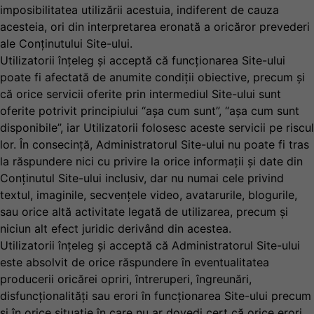
imposibilitatea utilizării acestuia, indiferent de cauza
acesteia, ori din interpretarea eronată a oricăror prevederi
ale Conținutului Site-ului.
Utilizatorii înțeleg și acceptă că funcționarea Site-ului
poate fi afectată de anumite condiții obiective, precum și
că orice servicii oferite prin intermediul Site-ului sunt
oferite potrivit principiului “așa cum sunt”, “așa cum sunt
disponibile”, iar Utilizatorii folosesc aceste servicii pe riscul
lor. În consecință, Administratorul Site-ului nu poate fi tras
la răspundere nici cu privire la orice informații și date din
Conţinutul Site-ului inclusiv, dar nu numai cele privind
textul, imaginile, secvențele video, avatarurile, blogurile,
sau orice altă activitate legată de utilizarea, precum și
niciun alt efect juridic derivând din acestea.
Utilizatorii înțeleg și acceptă că Administratorul Site-ului
este absolvit de orice răspundere în eventualitatea
producerii oricărei opriri, întreruperi, îngreunări,
disfuncționalități sau erori în funcționarea Site-ului precum
și în orice situație în care nu ar dovedi cert că orice erori