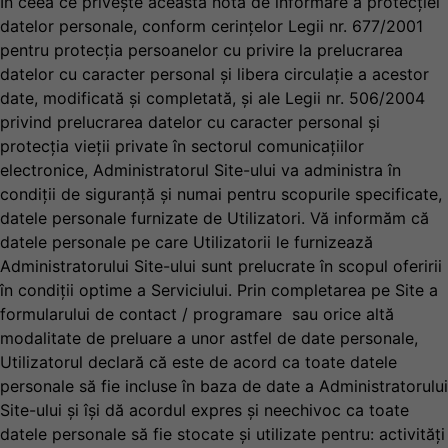
În ceea ce privește această notă de informare a protecției
datelor personale, conform cerințelor Legii nr. 677/2001
pentru protecția persoanelor cu privire la prelucrarea
datelor cu caracter personal și libera circulație a acestor
date, modificată și completată, și ale Legii nr. 506/2004
privind prelucrarea datelor cu caracter personal și
protecția vieții private în sectorul comunicațiilor
electronice, Administratorul Site-ului va administra în
condiții de siguranță și numai pentru scopurile specificate,
datele personale furnizate de Utilizatori. Vă informăm că
datele personale pe care Utilizatorii le furnizează
Administratorului Site-ului sunt prelucrate în scopul oferirii
în condiţii optime a Serviciului. Prin completarea pe Site a
formularului de contact / programare sau orice altă
modalitate de preluare a unor astfel de date personale,
Utilizatorul declară că este de acord ca toate datele
personale să fie incluse în baza de date a Administratorului
Site-ului și își dă acordul expres și neechivoc ca toate
datele personale să fie stocate și utilizate pentru: activități