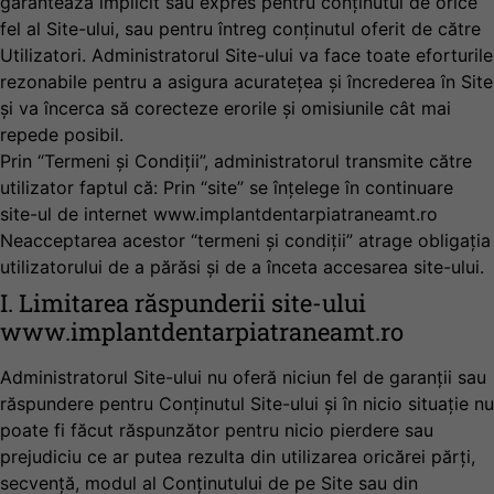
garantează implicit sau expres pentru conținutul de orice
fel al Site-ului, sau pentru întreg conținutul oferit de către
Utilizatori. Administratorul Site-ului va face toate eforturile
rezonabile pentru a asigura acuratețea și încrederea în Site
și va încerca să corecteze erorile și omisiunile cât mai
repede posibil.
Prin “Termeni și Condiții”, administratorul transmite către
utilizator faptul că: Prin “site” se înțelege în continuare
site-ul de internet www.implantdentarpiatraneamt.ro
Neacceptarea acestor “termeni și condiții” atrage obligația
utilizatorului de a părăsi și de a înceta accesarea site-ului.
I. Limitarea răspunderii site-ului
www.implantdentarpiatraneamt.ro
Administratorul Site-ului nu oferă niciun fel de garanții sau
răspundere pentru Conținutul Site-ului și în nicio situație nu
poate fi făcut răspunzător pentru nicio pierdere sau
prejudiciu ce ar putea rezulta din utilizarea oricărei părți,
secvență, modul al Conținutului de pe Site sau din