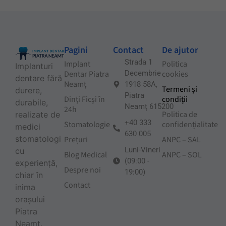
Pagini
Contact
De ajutor
Strada 1
Implant
Politica
Implanturi
Dentar Piatra
Decembrie
cookies
dentare fără
Neamț
1918 58A,
Termeni și
durere,
Piatra
Dinți Ficși în
condiții
durabile,
Neamț 615200
24h
Politica de
realizate de
+40 333
Stomatologie
confidențialitate
medici
630 005
stomatologi
Prețuri
ANPC – SAL
Luni-Vineri
cu
Blog Medical
ANPC – SOL
(09:00 -
experiență,
Despre noi
19:00)
chiar în
Contact
inima
orașului
Piatra
Neamț.