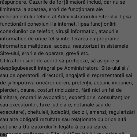
răspundere. Cazurile de forță majoră includ, dar nu se
limitează la acestea, erori de funcționare ale
echipamentului tehnic al Administratorului Site-ului, lipsa
funcționării conexiunii la internet, lipsa funcționării
conexiunilor de telefon, virușii informatici, atacurile
informatice de orice fel și interferarea cu programe
informatice malițioase, accesul neautorizat în sistemele
Site-ului, erorile de operare, grevă etc.
Utilizatorii sunt de acord să protejeze, să asigure și
despăgubească integral pe Administratorul Site-ului și /
sau pe operatorii, directorii, angajații și reprezentanții săi
de și împotriva oricăror cereri, pretenții, acțiuni, impuneri,
pierderi, daune, costuri (incluzând, fără nici un fel de
limitare, onorariile avocaților, experților si consultanților
sau executorilor, taxe judiciare, notariale sau de
executare), cheltuieli, judecăți, decizii, amenzi, regularizări
sau alte obligații rezultate sau relaționate cu orice altă
acțiune a Utilizatorului în legătură cu utilizarea
necorespunzătoare a Site-ului/Serviciului sau orice alt