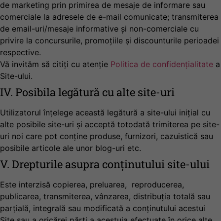
de marketing prin primirea de mesaje de informare sau
comerciale la adresele de e-mail comunicate; transmiterea
de email-uri/mesaje informative și non-comerciale cu
privire la concursurile, promoțiile și discounturile perioadei
respective.
Vă invităm să citiți cu atenție
Politica de confidențialitate
a
Site-ului.
IV. Posibila legătură cu alte site-uri
Utilizatorul înțelege această legătură a site-ului inițial cu
alte posibile site-uri și acceptă totodată trimiterea pe site-
uri noi care pot conține produse, furnizori, cazuistică sau
posibile articole ale unor blog-uri etc.
V. Drepturile asupra conținutului site-ului
Este interzisă copierea, preluarea, reproducerea,
publicarea, transmiterea, vânzarea, distribuția totală sau
parțială, integrală sau modificată a conținutului acestui
Site sau a oricărei părți a acestuia efectuate în orice alte